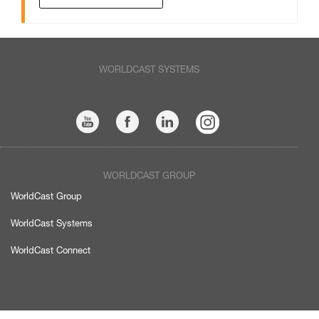
WORLDCAST SYSTEMS
WORLDCAST GROUP
WorldCast Group
WorldCast Systems
WorldCast Connect